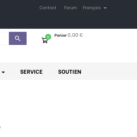
Français
Contact
Forum

0,00 €
Panier
0
search
SERVICE
SOUTIEN
e