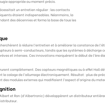
bougie appropriée au moment précis.
cessitait un entretien régulier : les contacts
fréquents étaient indispensables. Néanmoins, la
dant des décennies et forma la base de tous les
ique
erchèrent à réduire l’entretien et à améliorer la constance de l’ét
upteurs à semi-conducteurs, tandis que les systèmes à décharge ca
rèves et intenses. Ces innovations marquèrent le début de l’ère élec
urent complètement. Des capteurs magnétiques ou à effet Hall détec
e calage de l’allumage électroniquement. Résultat : plus de préci
t des modules externes qui modifiaient l’aspect d’origine du mote
gnition
 Albert et Ron (d’Albertronic) développèrent un distributeur entiè
istributeur.