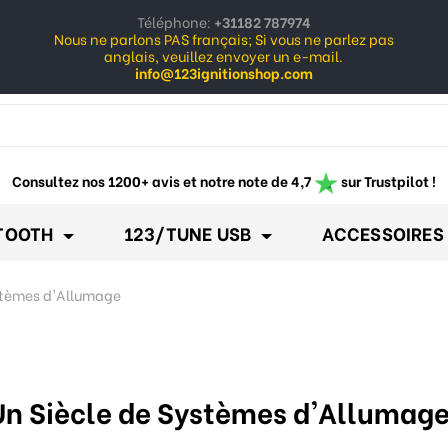
Téléphone:
+31182 787974
Nous ne parlons PAS français; Si vous ne parlez pas
anglais, veuillez envoyer un e-mail.
info@123ignitionshop.com
ow_down
Consultez nos 1200+ avis et notre note de 4,7
sur Trustpilot !
TOOTH
123/TUNE USB
ACCESSOIRES
ystèmes d'Allumage
: Un Siècle de Systèmes d'Allumag