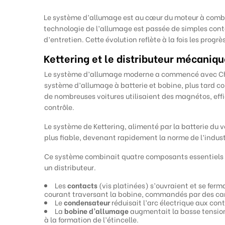
Le système d’allumage est au cœur du moteur à combust
technologie de l’allumage est passée de simples contac
d’entretien. Cette évolution reflète à la fois les prog
Kettering et le distributeur mécaniq
Le système d’allumage moderne a commencé avec Charl
système d’allumage à batterie et bobine, plus tard c
de nombreuses voitures utilisaient des magnétos, effi
contrôle.
Le système de Kettering, alimenté par la batterie du vé
plus fiable, devenant rapidement la norme de l’indust
Ce système combinait quatre composants essentiels :
un distributeur.
Les
contacts
(vis platinées) s’ouvraient et se fe
courant traversant la bobine, commandés par des came
Le
condensateur
réduisait l’arc électrique aux cont
La
bobine d’allumage
augmentait la basse tension
à la formation de l’étincelle.