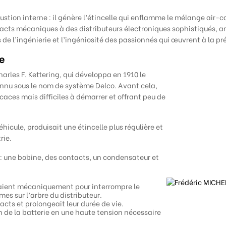
ion interne : il génère l’étincelle qui enflamme le mélange air-ca
ts mécaniques à des distributeurs électroniques sophistiqués, amélio
rès de l’ingénierie et l’ingéniosité des passionnés qui œuvrent à la p
ue
es F. Kettering, qui développa en 1910 le
onnu sous le nom de système Delco. Avant cela,
caces mais difficiles à démarrer et offrant peu de
hicule, produisait une étincelle plus régulière et
rie.
 une bobine, des contacts, un condensateur et
rmaient mécaniquement pour interrompre le
s sur l’arbre du distributeur.
acts et prolongeait leur durée de vie.
 de la batterie en une haute tension nécessaire