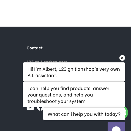
Contact
123ignitionshop.com
Gouderaksedijk 1
Hi! I'm Albert, 123ignitionshop's very own 
2808 NA Gouda, Nederland
A.I. assistant.
Appelez-nous au :
+31182 787974
(uniquement en Néerlandais et
I can help you find products, answer 
Anglais)
your questions, and help you 
E-mail :
info@123ignitionshop.com
troubleshoot your system.
What can i help you with today?