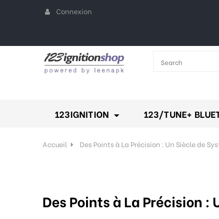
Connexion
All Categories
keyboard_arr
123IGNITION
123/TUNE+ BLUE
Accueil
Des Points à La Précision : Un Siècle de S
Des Points à La Précision 