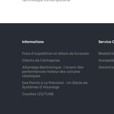
Informations
Service C
Frais d'expédition et délais de livraison
Modalités
Clients de l'entreprise
Accessibi
Allumage électronique : l'avenir des
Garantie,
performances moteur des voitures
classiques
Des Points à La Précision : Un Siècle de
Systèmes d'Allumage
Courbes 123/TUNE