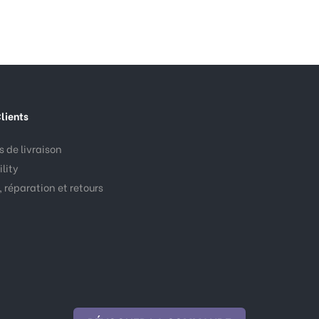
lients
 de livraison
lity
 réparation et retours