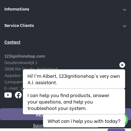
Informations

Service Clients

Contact
123ignitionshop.com
Gouderaksedijk 1
2808 NA Gouda, Nederland
Appelez-nous au :
+31182 787974
Hi! I'm Albert, 123ignitionshop's very own 
(uniquement en Néerlandais et Anglais)
A.I. assistant.
E-mail :
info@123ignitionshop.com
I can help you find products, answer 
your questions, and help you 
troubleshoot your system.
RÉVOQUER LA COMMANDE
What can i help you with today?
Suivre le statut de la rétractation