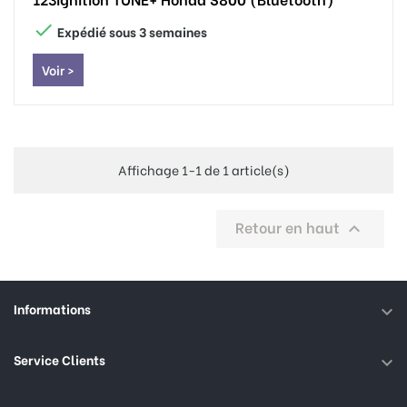

Expédié sous 3 semaines
Voir >
Affichage 1-1 de 1 article(s)
Retour en haut

Informations

Service Clients
