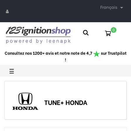
Français

0
Consultez nos 1200+ avis et notre note de 4,7
sur Trustpilot
!
Basculer
☰
la
navigation
TUNE+ HONDA