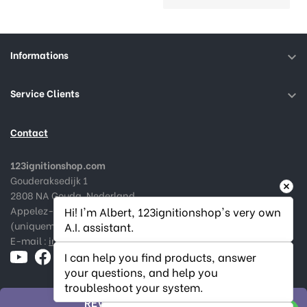
Informations

Service Clients

Contact
123ignitionshop.com
Gouderaksedijk 1
2808 NA Gouda, Nederland
Appelez-nous au :
+31182 787974
Hi! I'm Albert, 123ignitionshop's very own 
(uniquement en Néerlandais et Anglais)
A.I. assistant.
E-mail :
info@123ignitionshop.com
I can help you find products, answer 
your questions, and help you 
troubleshoot your system.
RÉVOQUER LA COMMANDE