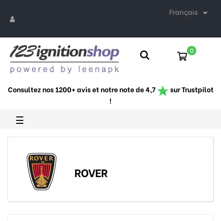
Français

0
Consultez nos 1200+ avis et notre note de 4,7
sur Trustpilot
!
Basculer
☰
la
navigation
ROVER