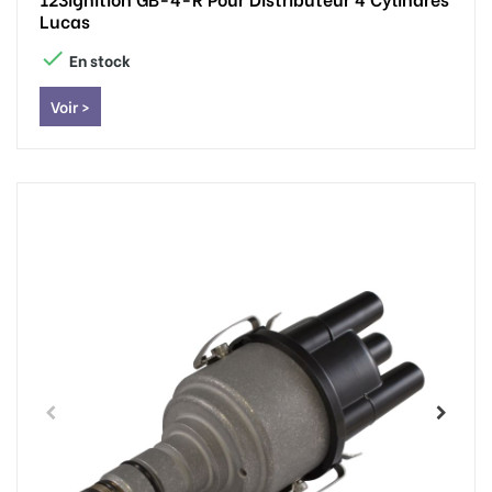
Lucas

En stock
Voir >