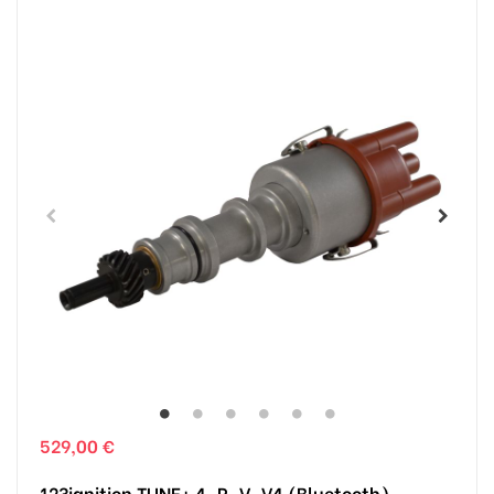
529,00 €
123ignition TUNE+ 4-R-V-V4 (Bluetooth),