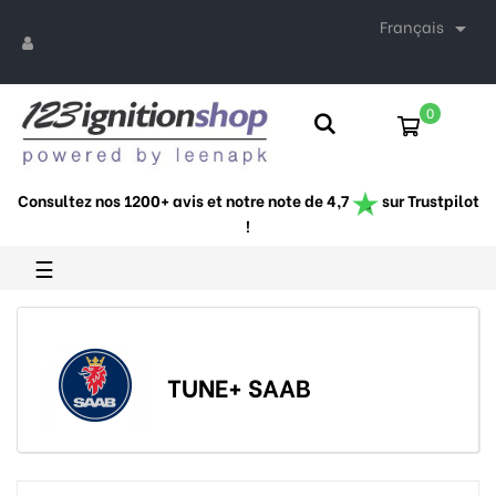
Français

0
Consultez nos 1200+ avis et notre note de 4,7
sur Trustpilot
!
Basculer
☰
la
navigation
TUNE+ SAAB