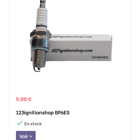
5,00 €
123ignitionshop BP6ES

En stock
Voir >