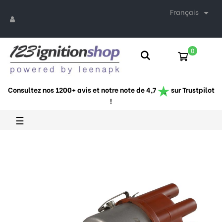
Français

0
Consultez nos 1200+ avis et notre note de 4,7
sur Trustpilot
!
Basculer
☰
la
navigation