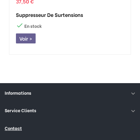
37,50 €
Suppresseur De Surtensions

En stock
Voir >
Informations

Service Clients

Contact