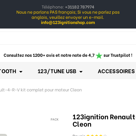
Téléphone:
+31182 787974
Nous ne parlons PAS français; Si vous ne parlez pas
anglais, veuillez envoyer un e-mail.
info@123ignitionshop.com
ow_down
Consultez nos 1200+ avis et notre note de 4,7
sur Trustpilot !
TOOTH
123/TUNE USB
ACCESSOIRES
ult-4-R-V kit complet pour moteur Cleon
123ignition Renaul
PACK
Cleon
Revoir