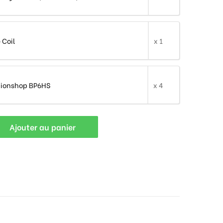
 Coil
x 1
tionshop BP6HS
x 4
Ajouter au panier