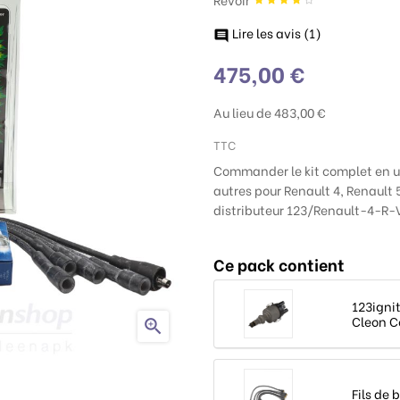
Lire les avis (
1
)

475,00 €
Au lieu de 483,00 €
TTC
Commander le kit complet en un
autres pour Renault 4, Renault 5
distributeur 123/Renault-4-R-V 
Ce pack contient
123igni
Cleon Co

Fils de 