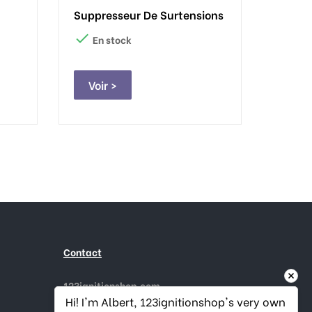
Suppresseur De Surtensions

En stock
Voir >
Contact
123ignitionshop.com
Gouderaksedijk 1
Hi! I'm Albert, 123ignitionshop's very own 