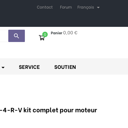
Français
Contact
Forum

0,00 €
Panier
0
search
SERVICE
SOUTIEN
t-4-R-V kit complet pour moteur