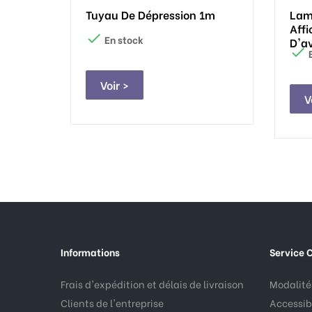
Tuyau De Dépression 1m
Lam
Affi

En stock
D'a

E
Voir >
V
Informations
Service C
Frais d'expédition et délais de livraison
Modalités
Clients de l'entreprise
Accessibi