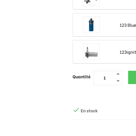
123 Blue
123igni
Quantité

En stock