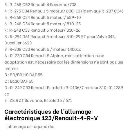
3 : R-268 C52 Renault 4 Savanne/708
4 : R-275 C34 Renault 5 moteur/ 800-10 (idem que R-287 C34)
5 : R-268 C34 Renault 5 moteur/ 689-10
6 : R-248 C34 Renault 5 moteur/ 810-25
7 : R-248 C33 Renault 5 moteur/ 810-26
8 : R-294 D61 Renault 5 moteur/ 810-29 ET pour Volvo 343,
Ducellier 6623
9 : R-308 C33 Renault 5 / moteur 1400cc
A : R-230 C34 Renault 5 Alpine, mais attention : une
adaptation est nécessaire car les dimensions ne sont pas les
mêmes
B : BB/BR110 DAF 55
C : B130 DAF 55
D : R-249 C33 Renault Estafette R-2136/7 moteur 810-01 1289
cc
E : ZS & ZT Savanne, Estafette / 671
Caractéristiques de l'allumage
électronique
123/Renault-4-R-V
L’allumage est équipé de: