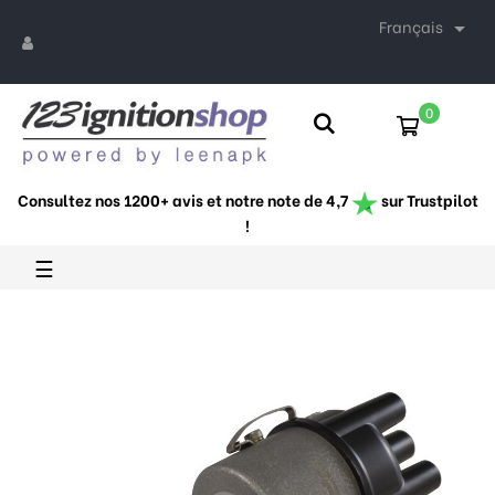
Français

0
Consultez nos 1200+ avis et notre note de 4,7
sur Trustpilot
!
Basculer
☰
la
navigation