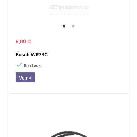
6,00 €
Bosch WR7BC

En stock
Voir >