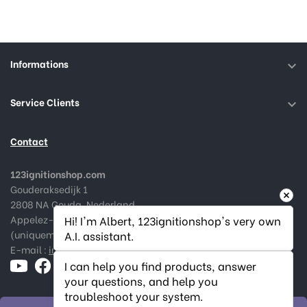
Informations

Service Clients

Contact
123ignitionshop.com
Gouderaksedijk 1
2808 NA Gouda, Nederland
Appelez-nous au :
+31182 787974
Hi! I'm Albert, 123ignitionshop's very own 
(uniquement en Néerlandais et Anglais)
A.I. assistant.
E-mail :
info@123ignitionshop.com
I can help you find products, answer 
your questions, and help you 
troubleshoot your system.