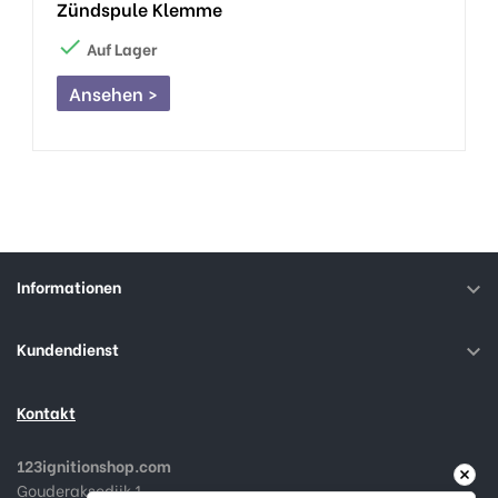
Zündspule Klemme

Auf Lager
Ansehen >
Informationen

Kundendienst

Kontakt
123ignitionshop.com
Gouderaksedijk 1