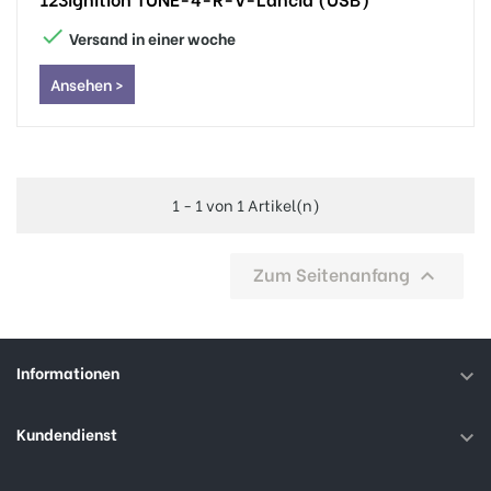

Versand in einer woche
Ansehen >
1 - 1 von 1 Artikel(n)
Zum Seitenanfang

Informationen

Kundendienst
