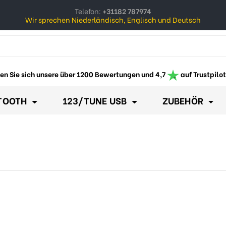
Telefon:
+31182 787974
Wir sprechen Niederländisch, Englisch und Deutsch
ow_down
en Sie sich unsere über 1200 Bewertungen und 4,7
auf Trustpilot
TOOTH
123/TUNE USB
ZUBEHÖR