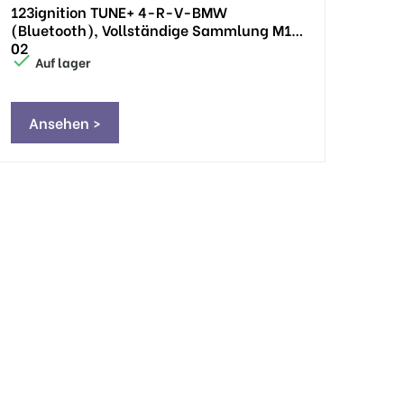
123ignition TUNE+ 4-R-V-BMW
(Bluetooth), Vollständige Sammlung M10
02

Auf lager
Ansehen >