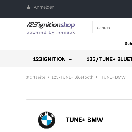
Anmelden
All Categories
keyboard_arr
Seh
123IGNITION
123/TUNE+ BLUE
Startseite
123/TUNE+ Bluetooth
TUNE+ BMW
TUNE+ BMW