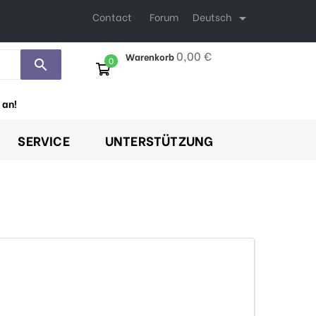
Deutsch
Contact
Forum

0,00 €
Warenkorb
0
search
 an!
SERVICE
UNTERSTÜTZUNG