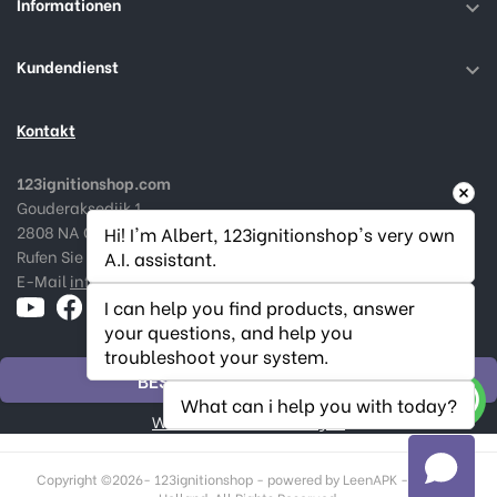
Informationen

Kundendienst

Kontakt
123ignitionshop.com
Gouderaksedijk 1
2808 NA Gouda, Niederlande
Hi! I'm Albert, 123ignitionshop's very own 
Rufen Sie uns an:
+31182 787974
A.I. assistant.
E-Mail
info@123ignitionshop.com
I can help you find products, answer 
your questions, and help you 
troubleshoot your system.
BESTELLUNG WIDERRUFEN
What can i help you with today?
Widerrufsstatus verfolgen
Copyright ©
2026- 123ignitionshop - powered by LeenAPK - Made in