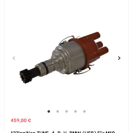
459,00 €
123ignition TUNE-4-R-V-BMW (USB) Für M10