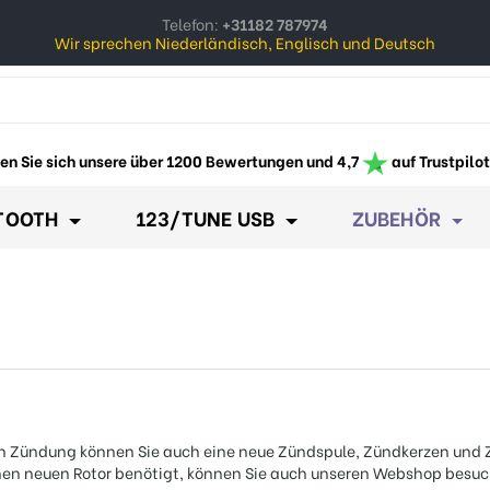
Telefon:
+31182 787974
Wir sprechen Niederländisch, Englisch und Deutsch
ow_down
en Sie sich unsere über 1200 Bewertungen und 4,7
auf Trustpilot
TOOTH
123/TUNE USB
ZUBEHÖR
tion Zündung können Sie auch eine neue Zündspule, Zündkerzen und
inen neuen Rotor benötigt, können Sie auch unseren Webshop besu