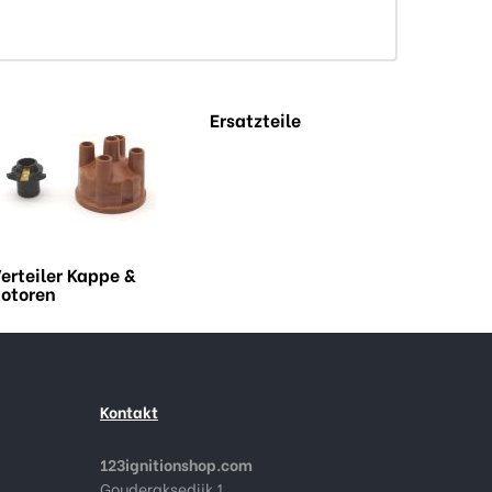
Ersatzteile
erteiler Kappe &
otoren
Kontakt
123ignitionshop.com
Gouderaksedijk 1