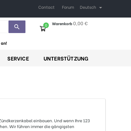
Deutsch
Contact
Forum

0,00 €
Warenkorb
0
search
 an!
SERVICE
UNTERSTÜTZUNG
 Zündkerzenkabel einbauen. Und wenn Ihre 123
chen. Wir führen immer die gängigsten