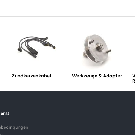
Zündkerzenkabel
Werkzeuge & Adapter
V
R
ienst
sbedingungen
er