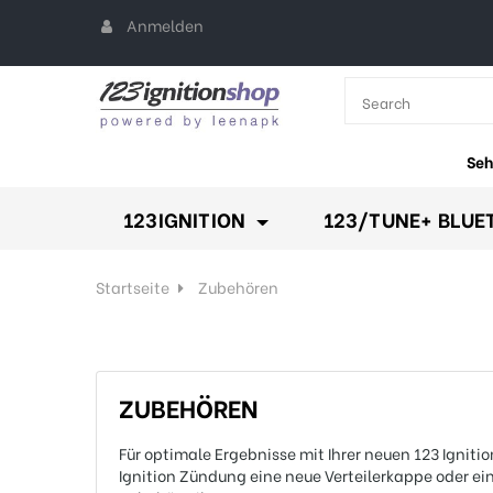
Anmelden
All Categories
keyboard_arr
Seh
123IGNITION
123/TUNE+ BLUE
Startseite
Zubehören
ZUBEHÖREN
Für optimale Ergebnisse mit Ihrer neuen 123 Igni
Ignition Zündung eine neue Verteilerkappe oder e