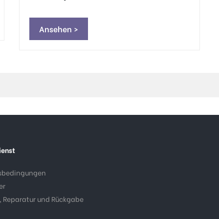
Ansehen >
ienst
sbedingungen
er
, Reparatur und Rückgabe