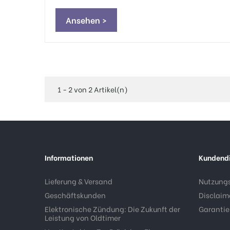
Ansehen >
1 - 2 von 2 Artikel(n)
Informationen
Kundend
Lieferung & Versand
Nutzung
Geschäftskunden
Disclaim
Elektronische Zündung: Die Zukunft der
Garantie
Leistung von Oldtimer