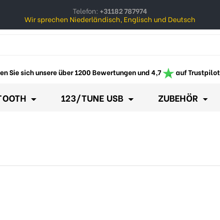
Telefon:
+31182 787974
Wir sprechen Niederländisch, Englisch und Deutsch
ow_down
en Sie sich unsere über 1200 Bewertungen und 4,7
auf Trustpilot
TOOTH
123/TUNE USB
ZUBEHÖR