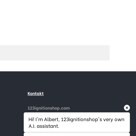
Kontakt
123ignitionshop.com
Gouderaksedijk 1
Hi! I'm Albert, 123ignitionshop's very own 
2808 NA Gouda, Niederlande
A.I. assistant.
Rufen Sie uns an:
+31182 787974
E-Mail
info@123ignitionshop.com