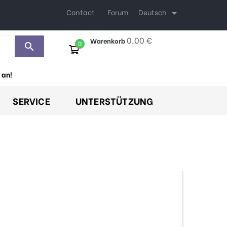
Deutsch
Contact
Forum

0,00 €
Warenkorb
0
search
 an!
SERVICE
UNTERSTÜTZUNG