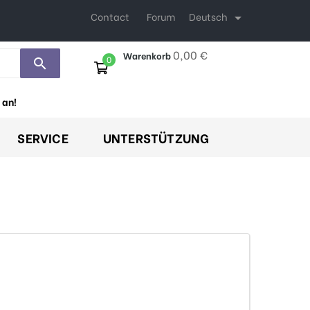
Deutsch
Contact
Forum

0,00 €
Warenkorb
0
search
 an!
SERVICE
UNTERSTÜTZUNG