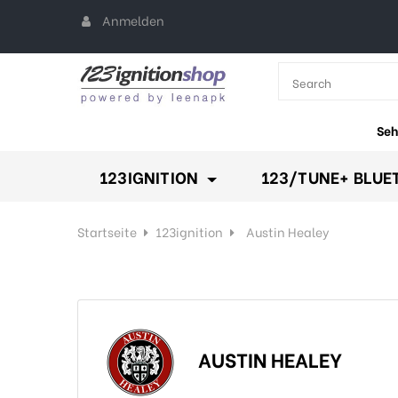
Anmelden
All Categories
keyboard_arr
Seh
123IGNITION
123/TUNE+ BLUE
Startseite
123ignition
Austin Healey
AUSTIN HEALEY