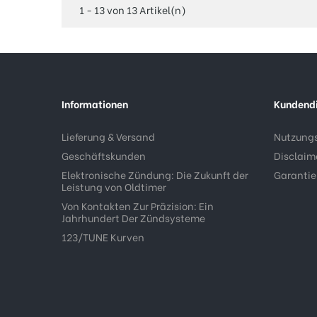
1 - 13 von 13 Artikel(n)
Informationen
Kundend
Lieferung & Versand
Nutzung
Geschäftskunden
Disclaim
Elektronische Zündung: Die Zukunft der
Garantie
Leistung von Oldtimer
Von Kontakten Zur Präzision: Ein
Jahrhundert Der Zündsysteme
123/TUNE Kurven