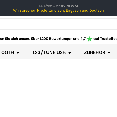
Telefon:
+31182 787974
Wir sprechen Niederländisch, Englisch und Deutsch
ow_down
en Sie sich unsere über 1200 Bewertungen und 4,7
auf Trustpilot
TOOTH
123/TUNE USB
ZUBEHÖR