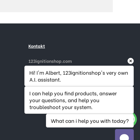
Kontakt
123ignitionshop.com
Gouderaksedijk 1
Hi! I'm Albert, 123ignitionshop's very own 
2808 NA Gouda, Niederlande
A.I. assistant.
Rufen Sie uns an:
+31182 787974
E-Mail
info@123ignitionshop.com
I can help you find products, answer 
your questions, and help you 
troubleshoot your system.
What can i help you with today?