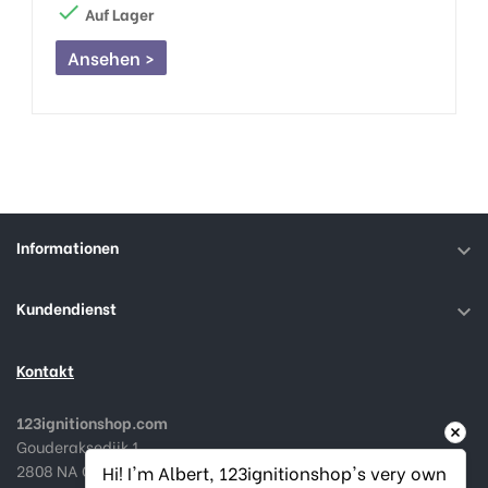

Auf Lager
Ansehen >
Informationen

Kundendienst

Kontakt
123ignitionshop.com
Gouderaksedijk 1
2808 NA Gouda, Niederlande
Hi! I'm Albert, 123ignitionshop's very own 