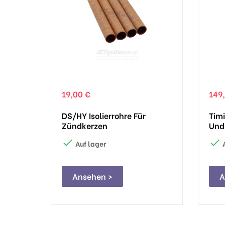
19,00 €
149
DS/HY Isolierrohre Für
Timi
Zündkerzen
Und


Auf lager
A
Ansehen >
A