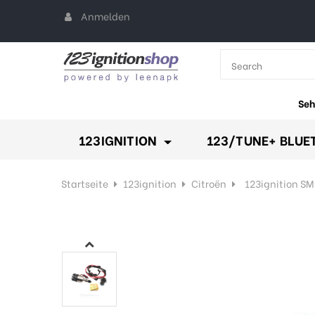
Anmelden
All Categories
keyboard_arr
Seh
123IGNITION
123/TUNE+ BLUE
Startseite
123ignition
Citroën
123ignition S