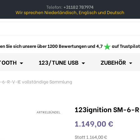
Telefon:
+31182 787974
Wir sprechen Niederländisch, Englisch und Deutsch
ow_down
en Sie sich unsere über 1200 Bewertungen und 4,7
auf Trustpilot
TOOTH
123/TUNE USB
ZUBEHÖR
M-6-R-V-IE vollständige Sammlung
123ignition SM-6-
ARTIKELBÜNDEL
1.149,00 €
Statt 1.164,00 €