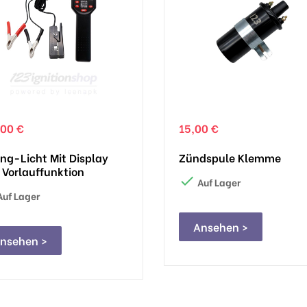
,00 €
15,00 €
ng-Licht Mit Display
Zündspule Klemme
 Vorlauffunktion

Auf Lager
uf Lager
Ansehen >
nsehen >