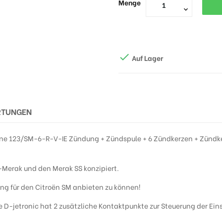
Menge

Auf Lager
RTUNGEN
eine 123/SM-6-R-V-IE Zündung + Zündspule + 6 Zündkerzen + Zündk
-Merak und den Merak SS konzipiert.
ung für den Citroën SM anbieten zu können!
 D-jetronic hat 2 zusätzliche Kontaktpunkte zur Steuerung der Ein