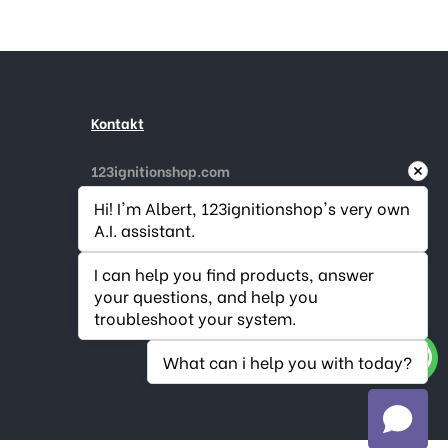
Kontakt
123ignitionshop.com
Gouderaksedijk 1
Hi! I'm Albert, 123ignitionshop's very own 
2808 NA Gouda, Niederlande
A.I. assistant.
Rufen Sie uns an:
+31182 787974
E-Mail
info@123ignitionshop.com
I can help you find products, answer 
your questions, and help you 
troubleshoot your system.
What can i help you with today?