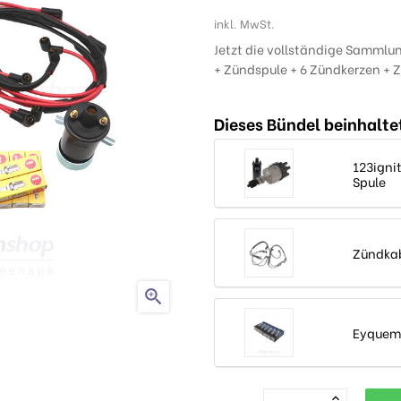
inkl. MwSt.
Jetzt die vollständige Sammlu
+ Zündspule + 6 Zündkerzen + 
Dieses Bündel beinhalte
123igni
Spule
Zündkab

Eyquem 