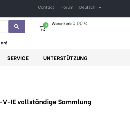
Deutsch
Contact
Forum

0,00 €
Warenkorb
0
search
 an!
SERVICE
UNTERSTÜTZUNG
R-V-IE vollständige Sammlung