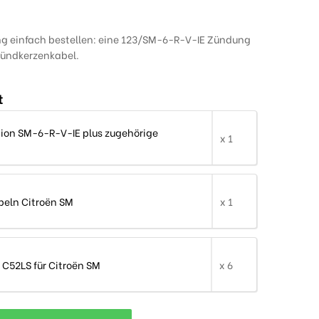
ng einfach bestellen: eine 123/SM-6-R-V-IE Zündung
Zündkerzenkabel.
t
tion SM-6-R-V-IE plus zugehörige
x 1
eln Citroën SM
x 1
C52LS für Citroën SM
x 6