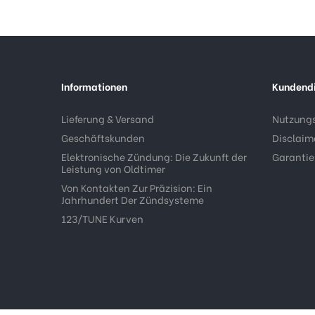
Informationen
Kundend
Lieferung & Versand
Nutzung
Geschäftskunden
Disclaim
Elektronische Zündung: Die Zukunft der
Garantie
Leistung von Oldtimer
Von Kontakten Zur Präzision: Ein
Jahrhundert Der Zündsysteme
123/TUNE Kurven