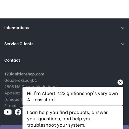
Informations

Service Clients

Contact
123ignitionshop.com
Gouderaksedijk 1
2808 NA Gouda, Nederland
Appelez-nous au :
+31182 787974
Hi! I'm Albert, 123ignitionshop's very own 
(uniquement en Néerlandais et Anglais)
A.I. assistant.
E-mail :
info@123ignitionshop.com
I can help you find products, answer 
your questions, and help you 
troubleshoot your system.