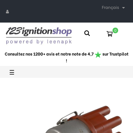
Français

0
Consultez nos 1200+ avis et notre note de 4,7
sur Trustpilot
!
Basculer
☰
la
navigation