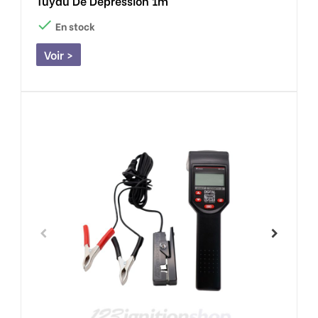
Tuyau De Dépression 1m

En stock
Voir >