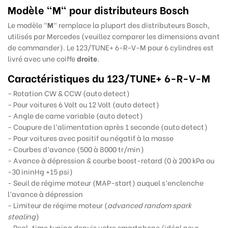
Modèle "M" pour distributeurs Bosch
Le modèle "
M
" remplace la plupart des distributeurs Bosch,
utilisés par Mercedes (veuillez comparer les dimensions avant
de commander). Le 123/TUNE+ 6-R-V-M pour 6 cylindres est
livré avec une coiffe
droite
.
Caractéristiques du
123/TUNE+ 6-R-V-M
- Rotation CW & CCW (auto detect)
- Pour voitures 6 Volt ou 12 Volt (auto detect)
- Angle de came variable (auto detect)
- Coupure de l’alimentation après 1 seconde (auto detect)
- Pour voitures avec positif ou négatif à la masse
- Courbes d’avance (500 à 8000 tr/min)
- Avance à dépression & courbe boost-retard (0 à 200 kPa ou
-30 ininHg +15 psi)
- Seuil de régime moteur (MAP-start) auquel s’enclenche
l’avance à dépression
- Limiteur de régime moteur (
advanced random spark
stealing
)
- Real-time tuning depuis votre smartphone (idéal pour