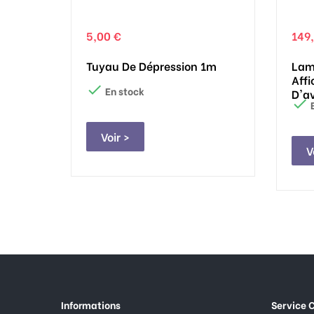
5,00 €
149
Tuyau De Dépression 1m
Lam
Affi

En stock
D'a

E
Voir >
V
Informations
Service C