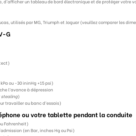
e, d'afficher un tableau de bord électronique et de protéger votre
Lucas, utilisés par MG, Triumph et Jaguar (veuillez comparer les d
V-G
tect)
kPa ou -30 ininHg +15 psi)
nche l’avance à dépression
stealing
)
r travailler au banc d’essais)
léphone ou votre tablette pendant la conduite
ou Fahrenheit)
d'admission (en Bar, inches Hg ou Psi)