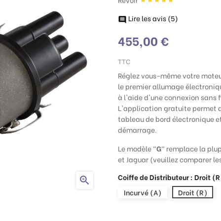
Lire les avis (
5
)

455,00 €
TTC
Réglez vous-même votre moteur 
le premier allumage électroni
à l'aide d'une connexion sans f
L'application gratuite permet d
tableau de bord électronique e
démarrage.
Le modèle "
G
" remplace la plup
et Jaguar (veuillez comparer 
Coiffe de Distributeur : Droit (R

Incurvé (A)
Droit (R)