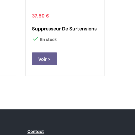
37,50 €
Suppresseur De Surtensions

En stock
Voir >
Contact