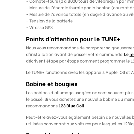
- Compte-tours (0 à 8000 tours de vilebrequin par mi
- Mesure de l’énergie fournie par la bobine (courant d
- Mesure de l’avance totale (en degré d’avance au vi
- Tension de la batterie
- Vitesse GPS
Points d’attention pour le
TUNE+
Nous
vous recommandons de comparer soigneusement le
d'installation avant de passer votre commande!
Le
ma
décrivent étape par étape comment programmer le 
Le TUNE+ fonctionne avec les appareils Apple iOS et A
Bobine et bougies
Les bobines d'allumage usagées ne sont souvent plus e
le passé. Si vous achetez une nouvelle bobine au mêm
recommandons
123 Blue Coil
.
Peut-être avez-vous également besoin de nouvelles b
utilisées convenant aux voitures pour lesquelles 123i