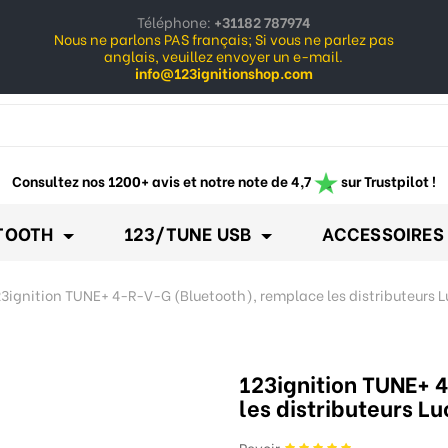
Téléphone:
+31182 787974
Nous ne parlons PAS français; Si vous ne parlez pas
anglais, veuillez envoyer un e-mail.
info@123ignitionshop.com
ow_down
Consultez nos 1200+ avis et notre note de 4,7
sur Trustpilot !
TOOTH
123/TUNE USB
ACCESSOIRES
3ignition TUNE+ 4-R-V-G (Bluetooth), remplace les distributeurs 
123ignition TUNE+ 
les distributeurs L
Revoir