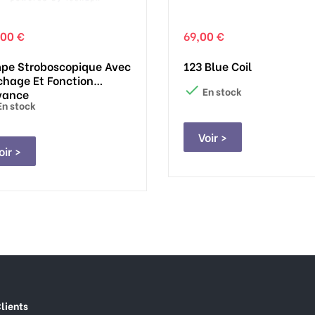
,00 €
69,00 €
pe Stroboscopique Avec
123 Blue Coil
chage Et Fonction

En stock
vance
n stock
Voir >
oir >
lients