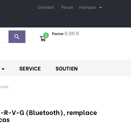
Français
Contact
Forum

0,00 €
Panier
0
search
SERVICE
SOUTIEN
Lucas
4-R-V-G (Bluetooth), remplace
ucas