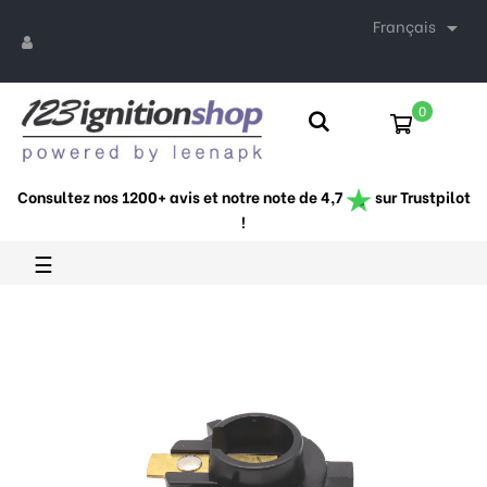
Français

0
Consultez nos 1200+ avis et notre note de 4,7
sur Trustpilot
!
Basculer
☰
la
navigation