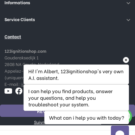
Informations

Service Clients

Contact
123ignitionshop.com
Gouderaksedijk 1
2808 NA Gouda, Nederland
Appelez-nous au :
+31182 787974
Hi! I'm Albert, 123ignitionshop's very own 
(uniquement en Néerlandais et Anglais)
A.I. assistant.
E-mail :
info@123ignitionshop.com
I can help you find products, answer 
your questions, and help you 
troubleshoot your system.
RÉVOQUER LA COMMANDE
What can i help you with today?
Suivre le statut de la rétractation