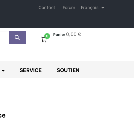
Français
Contact
Forum

0,00 €
Panier
0
search
SERVICE
SOUTIEN
ce