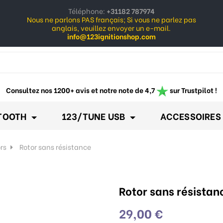
Téléphone:
+31182 787974
Nous ne parlons PAS français; Si vous ne parlez pas
anglais, veuillez envoyer un e-mail.
info@123ignitionshop.com
ow_down
Consultez nos 1200+ avis et notre note de 4,7
sur Trustpilot !
TOOTH
123/TUNE USB
ACCESSOIRES
ors
Rotor sans résistance
Rotor sans résistan
29,00 €