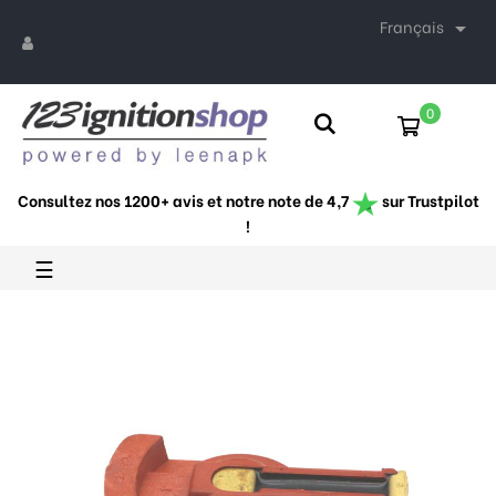
Français

0
Consultez nos 1200+ avis et notre note de 4,7
sur Trustpilot
!
Basculer
☰
la
navigation