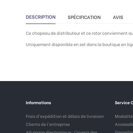
DESCRIPTION
SPÉCIFICATION
AVIS
Ce chapeau de distributeur et ce rotor conviennent au 
Uniquement disponible en set dans la boutique en lig
Informations
Service C
Frais d'expédition et délais de livraison
Modalités
Clients de l'entreprise
Accessibi
Allumage électronique : l'avenir des
Garantie,