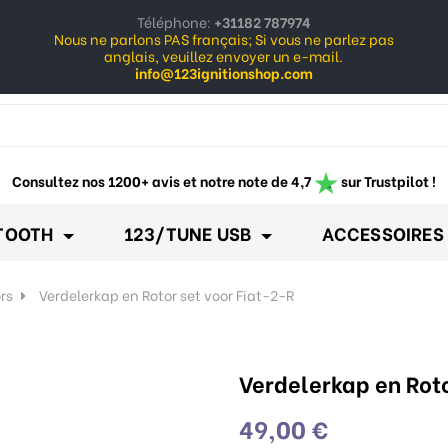
Téléphone:
+31182 787974
Nous ne parlons PAS français; Si vous ne parlez pas
anglais, veuillez envoyer un e-mail.
info@123ignitionshop.com
ow_down
Consultez nos 1200+ avis et notre note de 4,7
sur Trustpilot !
TOOTH
123/TUNE USB
ACCESSOIRES
ors
Verdelerkap en Rotor set voor Fiat-2-R
Verdelerkap en Roto
49,00 €