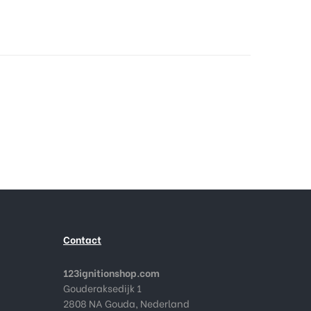
Contact
123ignitionshop.com
Gouderaksedijk 1
2808 NA Gouda, Nederland