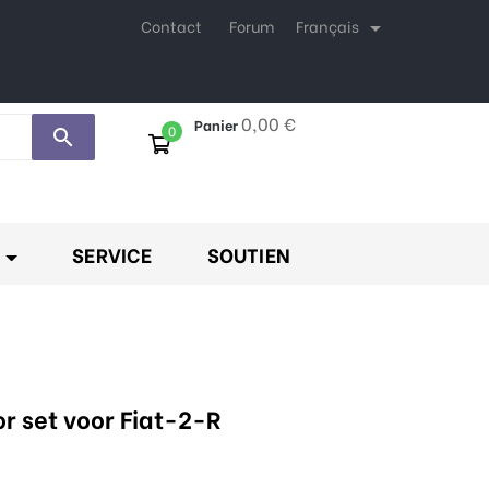
Français
Contact
Forum

0,00 €
Panier
0
search
SERVICE
SOUTIEN
r set voor Fiat-2-R