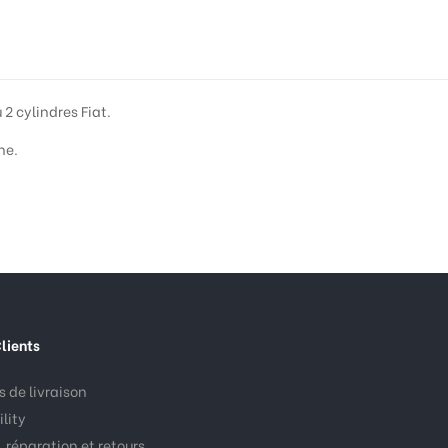
2 cylindres Fiat.
ne.
lients
 de livraison
lity
 réparation et retours