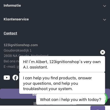
Informatie

Klantenservice

Contact
123ignitionshop.com
Gouderaksedijk 1
2808 NA Gouda, Nederland
Bel ons nu:
+31182 787974
Hi! I'm Albert, 123ignitionshop's very own 
E-mail:
info@123ignitionshop.com
A.I. assistant.
I can help you find products, answer 
your questions, and help you 
troubleshoot your system.
BESTELLING HERROEPEN
What can i help you with today?
Herroepingsstatus volgen