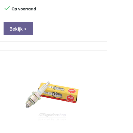

Op voorraad
Bekijk >