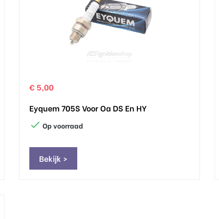
€ 5,00
Eyquem 705S Voor Oa DS En HY

Op voorraad
Bekijk >