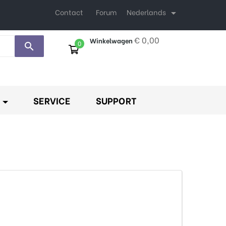
Nederlands
Contact
Forum

€ 0,00
Winkelwagen
0
search
SERVICE
SUPPORT