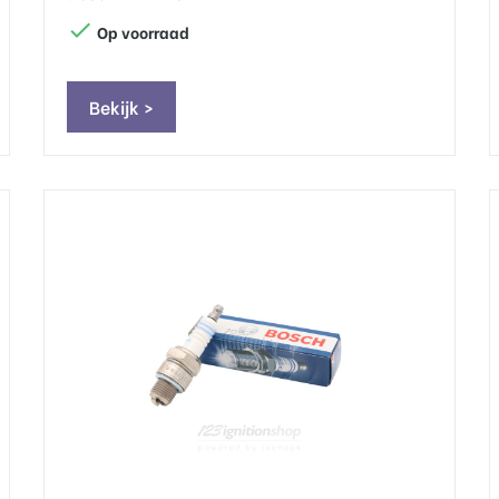

Op voorraad
Bekijk >