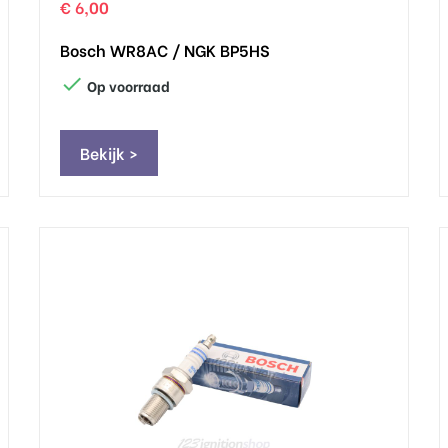
€ 6,00
Bosch WR8AC / NGK BP5HS

Op voorraad
Bekijk >