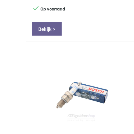

Op voorraad
Bekijk >