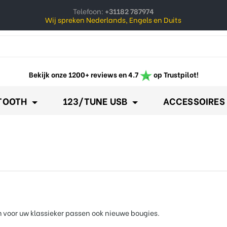
Telefoon:
+31182 787974
Wij spreken Nederlands, Engels en Duits
ow_down
Bekijk onze 1200+ reviews en 4.7
op Trustpilot!
TOOTH
123/TUNE USB
ACCESSOIRES
 voor uw klassieker passen ook nieuwe bougies.