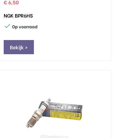
€ 6,50
NGK BPR6HS

Op voorraad
Bekijk >