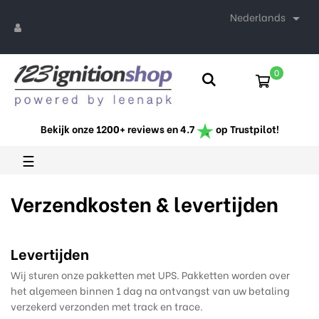
Nederlands

0
Bekijk onze 1200+ reviews en 4.7
op Trustpilot!
Toggle
☰
navigation
Verzendkosten & levertijden
Levertijden
Wij sturen onze pakketten met UPS. Pakketten worden over
het algemeen binnen 1 dag na ontvangst van uw betaling
verzekerd verzonden met track en trace.