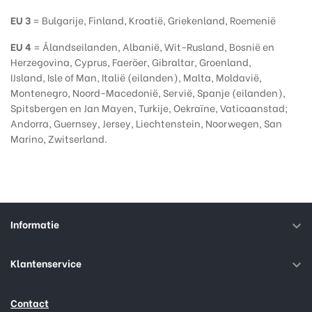
EU 3
= Bulgarije, Finland, Kroatië, Griekenland, Roemenië
EU 4
= Ålandseilanden, Albanië, Wit-Rusland, Bosnië en
Herzegovina, Cyprus, Faeröer, Gibraltar, Groenland,
IJsland, Isle of Man, Italië (eilanden), Malta, Moldavië,
Montenegro, Noord-Macedonië, Servië, Spanje (eilanden),
Spitsbergen en Jan Mayen, Turkije, Oekraïne, Vaticaanstad;
Andorra, Guernsey, Jersey, Liechtenstein, Noorwegen, San
Marino, Zwitserland.
Informatie

Klantenservice

Contact