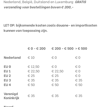
Nederland, België, Duitsland en Luxemburg:
GRATIS
verzending voor bestellingen boven € 200,-
LET OP: bijkomende kosten zoals douane- en importkosten
kunnen van toepassing zijn.
€ 0 - € 200
€ 200 - € 500
> € 500
Nederland
€ 10
€ 0
€ 0
EU 0
€ 12,50
€ 0
€ 0
EU 1
€ 22,50
€ 22,50
€ 0
EU 2
€ 25
€ 25
€ 0
EU 3
€ 35
€ 35
€ 35
EU 4
€ 50
€ 50
€ 50
Verenigd
€ 35
€ 35
€ 35
Koninkrijk
Noord-