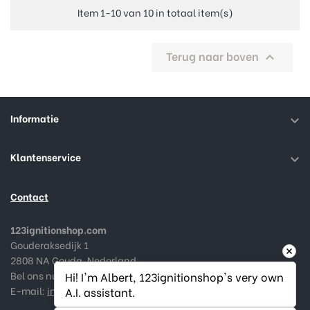
Item 1-10 van 10 in totaal item(s)
Terug naar boven

Informatie

Klantenservice

Contact
123ignitionshop.com
Gouderaksedijk 1
2808 NA Gouda, Nederland
Bel ons nu:
+31182 787974
Hi! I'm Albert, 123ignitionshop's very own 
E-mail:
info@123ignitionshop.com
A.I. assistant.