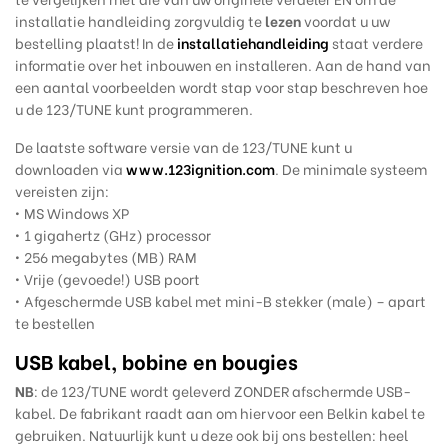
installatie handleiding zorgvuldig te
lezen
voordat u uw
bestelling plaatst! In de
installatiehandleiding
staat verdere
informatie over het inbouwen en installeren. Aan de hand van
een aantal voorbeelden wordt stap voor stap beschreven hoe
u de 123/TUNE kunt programmeren.
De laatste software versie van de 123/TUNE kunt u
downloaden via
www.123ignition.com
.
De minimale systeem
vereisten zijn:
• MS Windows XP
• 1 gigahertz (GHz) processor
• 256 megabytes (MB) RAM
• Vrije (gevoede!) USB poort
• Afgeschermde USB kabel met mini-B stekker (male) – apart
te bestellen
USB kabel, bobine en bougies
NB
: de 123/TUNE wordt geleverd ZONDER afschermde USB-
kabel. De fabrikant raadt aan om hiervoor een Belkin kabel te
gebruiken.
Natuurlijk kunt u deze ook bij ons bestellen: heel