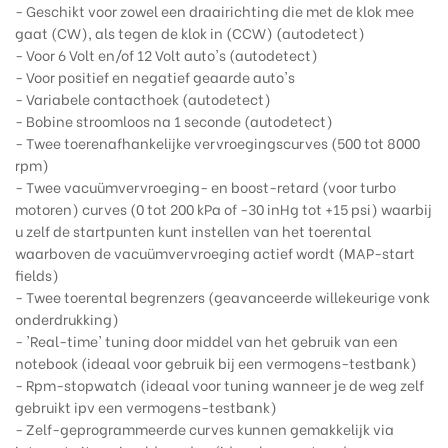
- Geschikt voor zowel een draairichting die met de klok mee
gaat (CW), als tegen de klok in (CCW) (autodetect)
- Voor 6 Volt en/of 12 Volt auto's (autodetect)
- Voor positief en negatief geaarde auto's
- Variabele contacthoek (autodetect)
- Bobine stroomloos na 1 seconde (autodetect)
- Twee toerenafhankelijke vervroegingscurves (500 tot 8000
rpm)
- Twee vacuümvervroeging- en boost-retard (voor turbo
motoren) curves (0 tot 200 kPa of -30 inHg tot +15 psi) waarbij
u zelf de startpunten kunt instellen van het toerental
waarboven de vacuümvervroeging actief wordt (MAP-start
fields)
- Twee toerental begrenzers (geavanceerde willekeurige vonk
onderdrukking)
- 'Real-time' tuning door middel van het gebruik van een
notebook (ideaal voor gebruik bij een vermogens-testbank)
- Rpm-stopwatch (ideaal voor tuning wanneer je de weg zelf
gebruikt ipv een vermogens-testbank)
- Zelf-geprogrammeerde curves kunnen gemakkelijk via