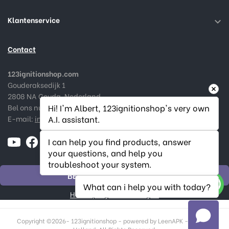
Klantenservice

Contact
123ignitionshop.com
Gouderaksedijk 1
2808 NA Gouda, Nederland
Bel ons nu:
+31182 787974
Hi! I'm Albert, 123ignitionshop's very own 
E-mail:
info@123ignitionshop.com
A.I. assistant.
I can help you find products, answer 
your questions, and help you 
troubleshoot your system.
BESTELLING HERROEPEN
What can i help you with today?
Herroepingsstatus volgen
Copyright ©
2026- 123ignitionshop - powered by LeenAPK - Made in