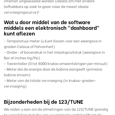
internet uitgewisseld worden (ideaal om met andere
liefhebbers op zoek te gaan naar de meest ideale
vervroegingscurve)!
Wat u door middel van de software
middels een elektronisch "dashboard"
kunt aflezen
- Temperatuur meter (u kunt kiezen voor een weergave in
graden Celsius of Fahrenheit)
- Onder- of bovendruk in het inlaatspruitstuk (weergave in
Bar of inches Hg/Psi)
- Toerenteller (0 tot 8000 krukas omwentelingen per minuut)
- Meter die de energie door de bobine aangeeft (primaire
bobine stroom)
- Meter van de totale vervroeging (in krukas-graden-
vervroeging)
Bijzonderheden bij de 123/TUNE
We raden u aan om de afmetingen van de 123/TUNE grondig
te vergelijken met die van uw originele verdeler EN om de