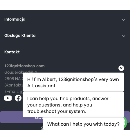
Informacja

Obsługa Klienta

Kontakt
123ignitionshop.com
Gouderaksedijk 1
2808 NA Gouda, Nederland
Hi! I'm Albert, 123ignitionshop's very own 
Skontaktuj się z nami:
+31182 787974
A.I. assistant.
E-mail:
info@123ignitionshop.com
I can help you find products, answer 
your questions, and help you 
troubleshoot your system.
ODSTĄPIĆ OD ZAMÓWIENIA
What can i help you with today?
Śledź status odstąpienia