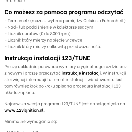
internecie
Co możesz za pomocą programu odczytać
- Termometr (możesz wybrać pomiędzy Celsius a Fahrenheit)
- Nad- lub podciśnienie w kolektorze ssącym
- Licznik obrotów (0 do 8000 rpm)
- Licznik który mierzy napięcie w cewce
- Licznik który mierzy całkowitą przedwczesność.
Instrukcja instalacji 123/TUNE
Proszę
dokładnie porównać wymiary oryginalnego rozdzielacz
z nowym i proszę
przeczytać
instrukcje instalacji
. W
instrukcji
stoi
więcej
informacji
ta
temat
instalacji i wbudowania
. Jest
tam
również krok po kroku
opisana
procedura
instalacji
123
układu
zapłonu
.
Najnowsza wersja programu 123/TUNE jest do ściągnięcia na
www.123ignition.nl
.
M
inimalne wymagania są: