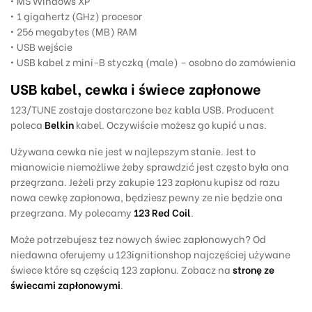
• MS Windows XP
• 1 gigahertz (GHz) procesor
• 256 megabytes (MB) RAM
• USB wejście
• USB kabel z mini-B styczką (male) – osobno do zamówienia
USB kabel, cewka i świece zapłonowe
123/TUNE zostaje dostarczone bez kabla USB. Producent
poleca
Belkin
kabel. Oczywiście możesz go kupić u nas.
Używana cewka nie jest w najlepszym stanie. Jest to
mianowicie
niemożliwe
żeby sprawdzić jest często była ona
przegrzana. Jeżeli przy zakupie 123 zapłonu kupisz od razu
nowa cewkę zapłonowa, będziesz pewny ze nie będzie ona
przegrzana. My polecamy
123 Red Coil
.
Może potrzebujesz tez nowych świec zapłonowych? O
d
niedawna
oferujemy u 123ignitionshop
najczęściej używane
świece
które są częścią 123 zapłonu. Zobacz na
stronę ze
świecami zapłonowymi
.