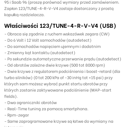
95 i Saab 96 (proszę porównać wymiary przed zamówieniem.
Zapłon 123/TUNE-4-R-V-V4 zostaje dostarczony z prostą
kopułką rozdzielacza.
Właściwości 123/TUNE-4-R-V-V4 (USB)
-
Obraca się zgodnie z ruchem wskazówek zegara (CW)
- Do 6 Volt i 12 Volt samochodów (autodetect)
- Do samochodów napięciem ujemnym i dodatnim
- Zmienny kąt kontaktu (autodetect)
-
Po sekundzie automatyczne przerwanie prądu
(autodetect)
- Od obrotów zależne dwie krzywe (500 tot 8000 rpm)
- Dwie krzywe z regulatorem podciśnienia i boost-retard (dla
turbo silników)
(0 tot 200 kPa of -30 inHg tot +15 psi) przy
których sam możesz wybrać punkt startu obrotów przy
których zostanie zaktywowane podciśnienie (MAP-start
fields).
- Dwa ograniczniki obrotów
- Real-Time tuning za pomocą smartphona.
- Rpm-zegar
- Same zaprogramowane krzywe są łatwe do wymiany na