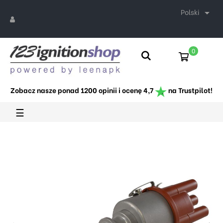
Polski

0
Zobacz nasze ponad 1200 opinii i ocenę 4,7
na Trustpilot!
Toggle
☰
navigation