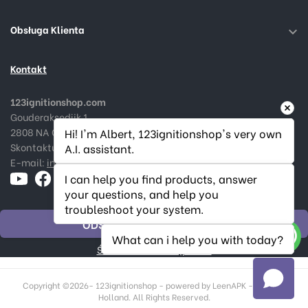
Obsługa Klienta

Kontakt
123ignitionshop.com
Gouderaksedijk 1
2808 NA Gouda, Nederland
Hi! I'm Albert, 123ignitionshop's very own 
Skontaktuj się z nami:
+31182 787974
A.I. assistant.
E-mail:
info@123ignitionshop.com
I can help you find products, answer 
your questions, and help you 
troubleshoot your system.
ODSTĄPIĆ OD ZAMÓWIENIA
What can i help you with today?
Śledź status odstąpienia
Copyright ©
2026- 123ignitionshop - powered by LeenAPK - Made in
Holland. All Rights Reserved.