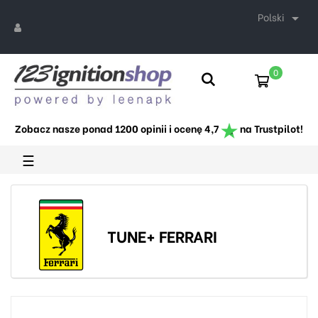
Polski

0
Zobacz nasze ponad 1200 opinii i ocenę 4,7
na Trustpilot!
Toggle
☰
navigation
TUNE+ FERRARI