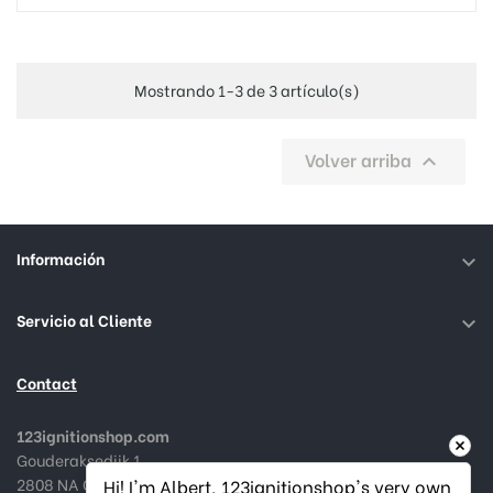
Mostrando 1-3 de 3 artículo(s)
Volver arriba

Información

Servicio al Cliente

Contact
123ignitionshop.com
Gouderaksedijk 1
2808 NA Gouda, Nederland
Hi! I'm Albert, 123ignitionshop's very own 